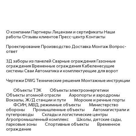
volgograd@uralresurs.com
Заказать звонок
Компания
О компании
Партнеры
Лицензии и сертификаты
Наши
работы
Отзывы клиентов
Пресс-центр
Контакты
Услуги
Проектирование
Производство
Доставка
Монтаж
Вопрос-
ответ
Каталог
3Д заборы из панелей
Сварные ограждения
Газонные
ограждения
Временные ограждения
Кабеленесущие
системы
Cваи
Автоматика и комплектующие для ворот
Чертежи
Чертежи DWG
Технические решения
Монтажные инструкции
Отраслевые решения
Объекты ТЭК
Объекты электроэнергетики
Объекты атомной отрасли
Аэропорты и аэродромы
Вокзалы, Ж/Д станции и пути
Морские и речные порты
ФСИН, МВД, режимные объекты
Министерство
обороны
Промышленные объекты
Автомагистрали и
путепроводы
Склады и логистические центры
Агропромышленный комплекс
Школы, детские сады,
парковые зоны
Спортивные объекты
Временное
ограждение