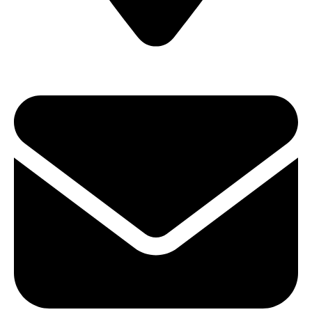
ул. Карла Либкнехта, 22 (Офис 604)