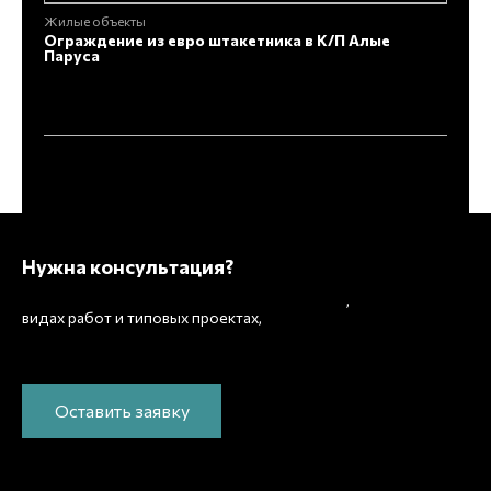
Жилые объекты
Жи
Ограждение из евро штакетника в К/П Алые
Ог
Паруса
Ис
Нужна консультация?
Подробно расскажем о наших услугах
,
рассчитаем
видах работ и типовых проектах,
стоимость и подготовим индивидуальное
предложение!
Оставить заявку