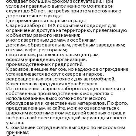
обладает большим сроком эксплуатации. При
условии правильно выполненного монтажа он
служит до 50 лет, не требуя при этом постоянного
дорогостоящего ухода.
Где применяются сварные ограды
Сварной забор с ПВХ покрытием подходит для
ограничения доступа на территорию, прилегающую
к объектам разного назначения:
многоквартирным домам и особнякам;
детским, образовательным, лечебным заведениям;
отелям, кафе, ресторанам;
спортивным, развлекательным центрам;
офисам учреждений, организаций,
производственных предприятий.
Красивое, внешне легкое, но надежное ограждение,
устанавливается вокруг скверов и парков,
рекреационных зон, стоянок для автомобилей.
Качественная продукция «УралРесурс»
Изготовление сварных заборов осуществляется на
собственных производственных мощностях с
использованием высокотехнологического
оборудования и качественных материалов. По фото,
представленным на сайте, можно ознакомиться с
широким ассортиментом моделей сварных оград и
выбрать наиболее подходящий вариант для своего
участка.
С компанией сотрудничать выгодно по нескольким
причинам: