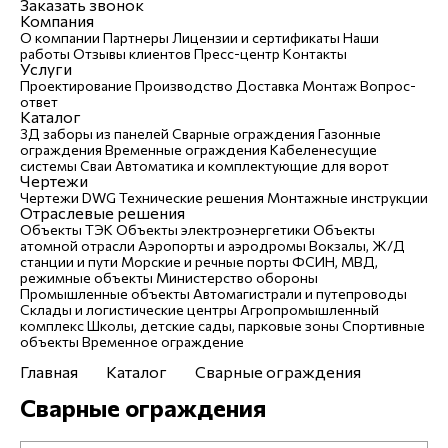
Заказать звонок
Компания
О компании
Партнеры
Лицензии и сертификаты
Наши
работы
Отзывы клиентов
Пресс-центр
Контакты
Услуги
Проектирование
Производство
Доставка
Монтаж
Вопрос-
ответ
Каталог
3Д заборы из панелей
Сварные ограждения
Газонные
ограждения
Временные ограждения
Кабеленесущие
системы
Cваи
Автоматика и комплектующие для ворот
Чертежи
Чертежи DWG
Технические решения
Монтажные инструкции
Отраслевые решения
Объекты ТЭК
Объекты электроэнергетики
Объекты
атомной отрасли
Аэропорты и аэродромы
Вокзалы, Ж/Д
станции и пути
Морские и речные порты
ФСИН, МВД,
режимные объекты
Министерство обороны
Промышленные объекты
Автомагистрали и путепроводы
Склады и логистические центры
Агропромышленный
комплекс
Школы, детские сады, парковые зоны
Спортивные
объекты
Временное ограждение
Главная
Каталог
Сварные ограждения
Сварные ограждения