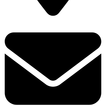
ул. Карла Либкнехта, 22 (Офис 604)