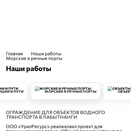
volgograd@uralresurs.com
Заказать звонок
Компания
Услуги
Каталог
Чертежи
Отраслевые решения
Главная
Наши работы
Морские и речные порты
Наши работы
НЦИИ И ПУТИ
МОРСКИЕ И РЕЧНЫЕ ПОРТЫ
ОБЪЕК
ОГРАЖДЕНИЕ ДЛЯ ОБЪЕКТОВ ВОДНОГО
ТРАНСПОРТА В ЛАБЫТНАНГИ
ООО «УралРесурс» реализовал проект для
промышленного парка «Обской причал» (структура