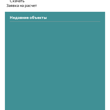
Скачать
Заявка на расчет
Недавние объекты
ФГБ
Муниципальное предприятие
Виш
3D ограждение
3D о