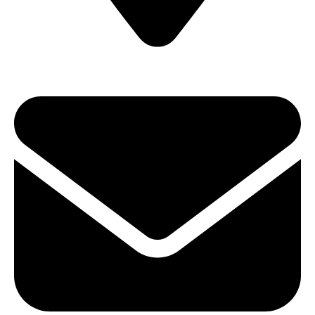
ул. Карла Либкнехта, 22 (Офис 604)