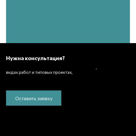
Нужна консультация?
Подробно расскажем о наших услугах
,
рассчитаем
видах работ и типовых проектах,
стоимость и подготовим индивидуальное
предложение!
Оставить заявку