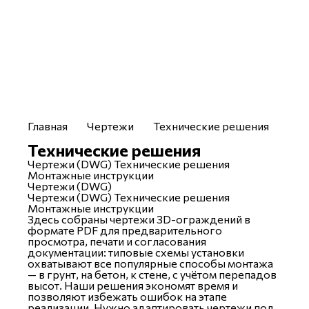
volgograd@uralresurs.com
Заказать звонок
Компания
Услуги
Каталог
Чертежи
Отраслевые решения
Главная
Чертежи
Технические решения
Технические решения
Чертежи (DWG)
Технические решения
Монтажные инструкции
Чертежи (DWG)
Техн
Чертежи (DWG)
Технические решения
Монтажные инструкции
Здесь собраны чертежи 3D-ограждений в
формате PDF для предварительного
просмотра, печати и согласования
документации: типовые схемы установки
охватывают все популярные способы монтажа
— в грунт, на бетон, к стене, с учётом перепадов
высот. Наши решения экономят время и
позволяют избежать ошибок на этапе
реализации. Нужно адаптировать чертежи под