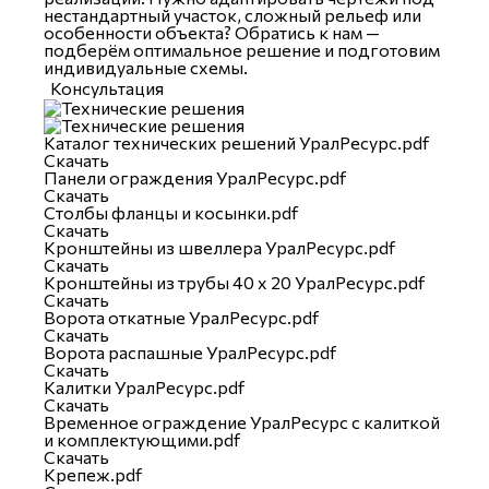
нестандартный участок, сложный рельеф или
особенности объекта? Обратись к нам —
подберём оптимальное решение и подготовим
индивидуальные схемы.
Консультация
Каталог технических решений УралРесурс.pdf
Скачать
Панели ограждения УралРесурс.pdf
Скачать
Столбы фланцы и косынки.pdf
Скачать
Кронштейны из швеллера УралРесурс.pdf
Скачать
Кронштейны из трубы 40 х 20 УралРесурс.pdf
Скачать
Ворота откатные УралРесурс.pdf
Скачать
Ворота распашные УралРесурс.pdf
Скачать
Калитки УралРесурс.pdf
Скачать
Временное ограждение УралРесурс с калиткой
и комплектующими.pdf
Скачать
Крепеж.pdf