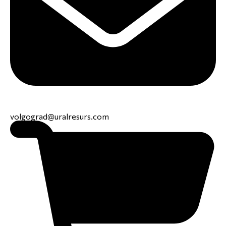
volgograd@uralresurs.com