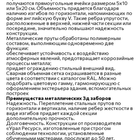
получаются прямоугольные ячейки размером 5х10
или 5х20 см. Объемность придается благодаря
наличию изгибов по горизонтали, напоминающих по
форме английскую букву V. Такие ребра упругости,
расположенные в верхней, нижней части секции или
посередине, значительно повышают надежность
конструкции.
Металлические пруты обработаны полимерным
составом, выполняющим одновременно две
функции:
обеспечивает устойчивость к воздействию
атмосферных явлений, предотвращает коррозийные
процессы металла;
придает ограждению стильный внешний вид.
Сварная объемная сетка окрашивается в разные
цвета в соответствии с каталогом RAL. Можно
подобрать цветовую гамму, гармонирующую с
оформлением экстерьера здания, вспомогательных
построек
Преимущества металлических 3д заборов
Н
адежность.
Переплетение стальных прутов по
горизонтали и вертикали, наличие ребер жесткости в
виде изгибов придает каждой секции
дополнительную прочность.
Долговечность.
Конструкции от производителя
«Урал Ресурс», изготовленные при строгом
соблюдении технологии, установленные
обученными мастерами, прослужат до 50 лет.