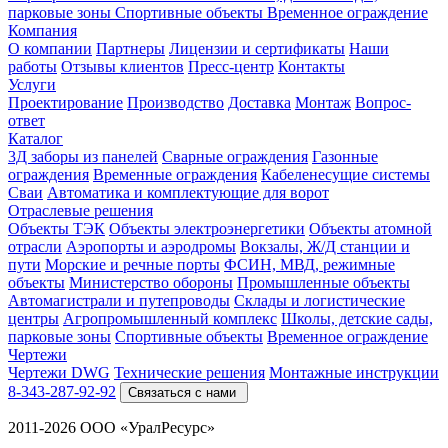
парковые зоны
Спортивные объекты
Временное ограждение
Компания
О компании
Партнеры
Лицензии и сертификаты
Наши
работы
Отзывы клиентов
Пресс-центр
Контакты
Услуги
Проектирование
Производство
Доставка
Монтаж
Вопрос-
ответ
Каталог
3Д заборы из панелей
Сварные ограждения
Газонные
ограждения
Временные ограждения
Кабеленесущие системы
Cваи
Автоматика и комплектующие для ворот
Отраслевые решения
Объекты ТЭК
Объекты электроэнергетики
Объекты атомной
отрасли
Аэропорты и аэродромы
Вокзалы, Ж/Д станции и
пути
Морские и речные порты
ФСИН, МВД, режимные
объекты
Министерство обороны
Промышленные объекты
Автомагистрали и путепроводы
Склады и логистические
центры
Агропромышленный комплекс
Школы, детские сады,
парковые зоны
Спортивные объекты
Временное ограждение
Чертежи
Чертежи DWG
Технические решения
Монтажные инструкции
8-343-287-92-92
Связаться с нами
2011-2026 ООО «УралРесурс»