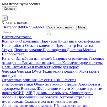
Мы используем
cookies
Хорошо
×
Заказать звонок
Каталог
8-800-775-99-60
Связаться с нами
Меню
Интернет-каталог
Компания
О компании
Партнеры
Лицензии и сертификаты
Наши работы
Отзывы клиентов
Пресс-центр
Контакты
Услуги
Проектирование
Производство
Доставка
Монтаж
Вопрос-ответ
Каталог
3Д заборы из панелей
Сварные ограждения
Газонные
ограждения
Временные ограждения
Кабеленесущие системы
Cваи
Автоматика и комплектующие для ворот
Чертежи
Чертежи DWG
Технические решения
Монтажные
инструкции
Отраслевые решения
Объекты ТЭК
Объекты
электроэнергетики
Объекты атомной отрасли
Аэропорты и
аэродромы
Вокзалы, Ж/Д станции и пути
Морские и речные
порты
ФСИН, МВД, режимные объекты
Министерство
обороны
Промышленные объекты
Автомагистрали и
путепроводы
Склады и логистические центры
Агропромышленный комплекс
Школы, детские сады,