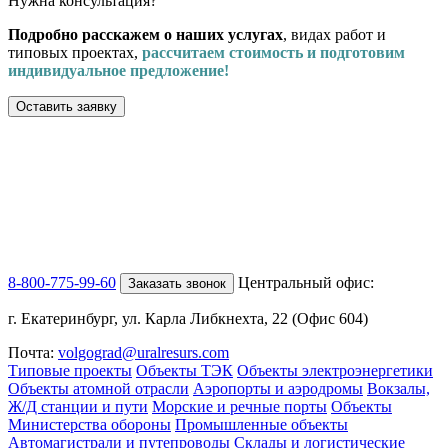
Нужна консультация?
Подробно расскажем о наших услугах
, видах работ и
типовых проектах,
рассчитаем стоимость и подготовим
индивидуальное предложение!
Оставить заявку
8-800-775-99-60
Центральный офис:
Заказать звонок
г. Екатеринбург, ул. Карла Либкнехта, 22 (Офис 604)
Почта:
volgograd@uralresurs.com
Типовые проекты
Объекты ТЭК
Объекты электроэнергетики
Объекты атомной отрасли
Аэропорты и аэродромы
Вокзалы,
Ж/Д станции и пути
Морские и речные порты
Объекты
Министерства обороны
Промышленные объекты
Автомагистрали и путепроводы
Склады и логистические