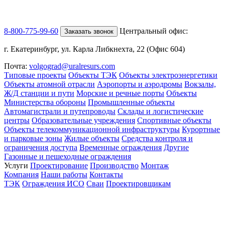
8-800-775-99-60
Центральный офис:
Заказать звонок
г. Екатеринбург, ул. Карла Либкнехта, 22 (Офис 604)
Почта:
volgograd@uralresurs.com
Типовые проекты
Объекты ТЭК
Объекты электроэнергетики
Объекты атомной отрасли
Аэропорты и аэродромы
Вокзалы,
Ж/Д станции и пути
Морские и речные порты
Объекты
Министерства обороны
Промышленные объекты
Автомагистрали и путепроводы
Склады и логистические
центры
Образовательные учреждения
Спортивные объекты
Объекты телекоммуникационной инфраструктуры
Курортные
и парковые зоны
Жилые объекты
Средства контроля и
ограничения доступа
Временные ограждения
Другие
Газонные и пешеходные ограждения
Услуги
Проектирование
Производство
Монтаж
Компания
Наши работы
Контакты
ТЭК
Ограждения ИСО
Сваи
Проектировщикам