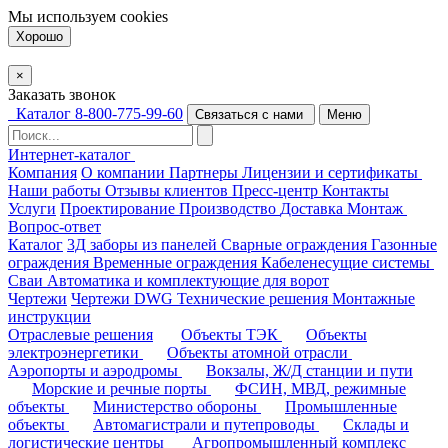
Мы используем
cookies
Хорошо
×
Заказать звонок
Каталог
8-800-775-99-60
Связаться с нами
Меню
Интернет-каталог
Компания
О компании
Партнеры
Лицензии и сертификаты
Наши работы
Отзывы клиентов
Пресс-центр
Контакты
Услуги
Проектирование
Производство
Доставка
Монтаж
Вопрос-ответ
Каталог
3Д заборы из панелей
Сварные ограждения
Газонные
ограждения
Временные ограждения
Кабеленесущие системы
Cваи
Автоматика и комплектующие для ворот
Чертежи
Чертежи DWG
Технические решения
Монтажные
инструкции
Отраслевые решения
Объекты ТЭК
Объекты
электроэнергетики
Объекты атомной отрасли
Аэропорты и аэродромы
Вокзалы, Ж/Д станции и пути
Морские и речные порты
ФСИН, МВД, режимные
объекты
Министерство обороны
Промышленные
объекты
Автомагистрали и путепроводы
Склады и
логистические центры
Агропромышленный комплекс