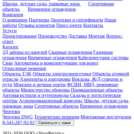
Школы, детские сады, парковые зоны
Спортивные
объекты
Временное ограждение
Компания
О компании
Партнеры
Лицензии и сертификаты
Наши
работы
Отзывы клиентов
Пресс-центр
Контакты
Услуги
Проектирование
Производство
Доставка
Монтаж
Вопрос-
ответ
Каталог
3Д заборы из панелей
Сварные ограждения
Газонные
ограждения
Временные ограждения
Кабеленесущие системы
Cваи
Автоматика и комплектующие для ворот
Отраслевые решения
Объекты ТЭК
Объекты электроэнергетики
Объекты атомной
отрасли
Аэропорты и аэродромы
Вокзалы, Ж/Д станции и
пути
Морские и речные порты
ФСИН, МВД, режимные
объекты
Министерство обороны
Промышленные объекты
Автомагистрали и путепроводы
Склады и логистические
центры
Агропромышленный комплекс
Школы, детские сады,
парковые зоны
Спортивные объекты
Временное ограждение
Чертежи
Чертежи DWG
Технические решения
Монтажные инструкции
8-343-287-92-92
Связаться с нами
2011-2026 ООО «УралРесурс»