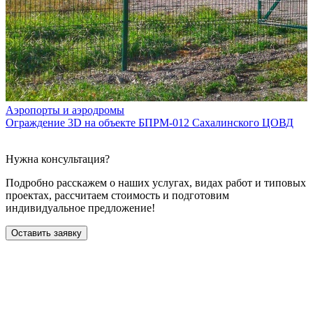
Аэропорты и аэродромы
Ограждение 3D на объекте БПРМ-012 Сахалинского ЦОВД
О
Е
Нужна консультация?
Подробно расскажем о наших услугах
, видах работ и типовых
проектах,
рассчитаем стоимость и подготовим
индивидуальное предложение!
Оставить заявку