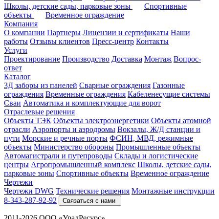
Школы, детские сады, парковые зоны
Спортивные
объекты
Временное ограждение
Компания
О компании
Партнеры
Лицензии и сертификаты
Наши
работы
Отзывы клиентов
Пресс-центр
Контакты
Услуги
Проектирование
Производство
Доставка
Монтаж
Вопрос-
ответ
Каталог
3Д заборы из панелей
Сварные ограждения
Газонные
ограждения
Временные ограждения
Кабеленесущие системы
Cваи
Автоматика и комплектующие для ворот
Отраслевые решения
Объекты ТЭК
Объекты электроэнергетики
Объекты атомной
отрасли
Аэропорты и аэродромы
Вокзалы, Ж/Д станции и
пути
Морские и речные порты
ФСИН, МВД, режимные
объекты
Министерство обороны
Промышленные объекты
Автомагистрали и путепроводы
Склады и логистические
центры
Агропромышленный комплекс
Школы, детские сады,
парковые зоны
Спортивные объекты
Временное ограждение
Чертежи
Чертежи DWG
Технические решения
Монтажные инструкции
8-343-287-92-92
Связаться с нами
2011-2026 ООО «УралРесурс»