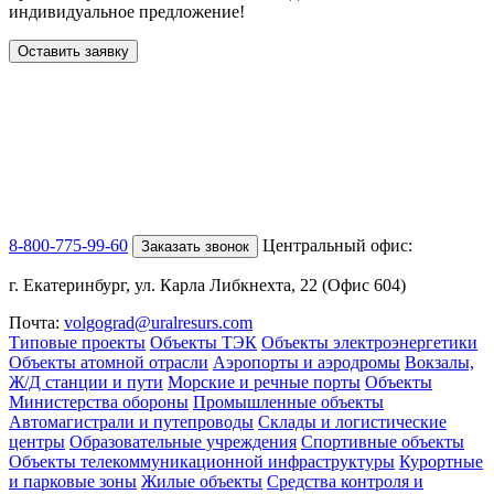
индивидуальное предложение!
Оставить заявку
8-800-775-99-60
Центральный офис:
Заказать звонок
г. Екатеринбург, ул. Карла Либкнехта, 22 (Офис 604)
Почта:
volgograd@uralresurs.com
Типовые проекты
Объекты ТЭК
Объекты электроэнергетики
Объекты атомной отрасли
Аэропорты и аэродромы
Вокзалы,
Ж/Д станции и пути
Морские и речные порты
Объекты
Министерства обороны
Промышленные объекты
Автомагистрали и путепроводы
Склады и логистические
центры
Образовательные учреждения
Спортивные объекты
Объекты телекоммуникационной инфраструктуры
Курортные
и парковые зоны
Жилые объекты
Средства контроля и