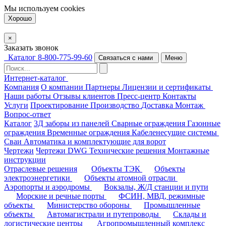
Мы используем
cookies
Хорошо
×
Заказать звонок
Каталог
8-800-775-99-60
Связаться с нами
Меню
Интернет-каталог
Компания
О компании
Партнеры
Лицензии и сертификаты
Наши работы
Отзывы клиентов
Пресс-центр
Контакты
Услуги
Проектирование
Производство
Доставка
Монтаж
Вопрос-ответ
Каталог
3Д заборы из панелей
Сварные ограждения
Газонные
ограждения
Временные ограждения
Кабеленесущие системы
Cваи
Автоматика и комплектующие для ворот
Чертежи
Чертежи DWG
Технические решения
Монтажные
инструкции
Отраслевые решения
Объекты ТЭК
Объекты
электроэнергетики
Объекты атомной отрасли
Аэропорты и аэродромы
Вокзалы, Ж/Д станции и пути
Морские и речные порты
ФСИН, МВД, режимные
объекты
Министерство обороны
Промышленные
объекты
Автомагистрали и путепроводы
Склады и
логистические центры
Агропромышленный комплекс