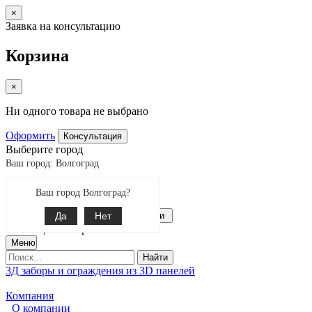
×
Заявка на консультацию
Корзина
×
Ни одного товара не выбрано
Оформить
Консультация
Выберите город
Ваш город: Волгоград
Екатеринбург
Ваш город Волгоград?
Поиск
8-800-775-99-60
Да
Связаться с нами
Нет
0
позиции товаров
Меню
Найти
3Д заборы и ограждения из 3D панелей
Компания
О компании