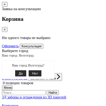
×
Заявка на консультацию
Корзина
×
Ни одного товара не выбрано
Оформить
Консультация
Выберите город
Ваш город: Волгоград
Ваш город Волгоград?
Екатеринбург
Поиск
Да
Нет
8-800-775-99-60
Связаться с нами
0
позиции товаров
Меню
Найти
3Д заборы и ограждения из 3D панелей
Компания