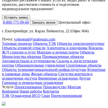
Подробно расскажем о наших услугах
, видах работ и типовых
проектах,
рассчитаем стоимость и подготовим
индивидуальное предложение!
Оставить заявку
8-800-775-99-60
Центральный офис:
Заказать звонок
г. Екатеринбург, ул. Карла Либкнехта, 22 (Офис 604)
Почта:
volgograd@uralresurs.com
Типовые проекты
Объекты ТЭК
Объекты электроэнергетики
Объекты атомной отрасли
Аэропорты и аэродромы
Вокзалы,
Ж/Д станции и пути
Морские и речные порты
Объекты
Министерства обороны
Промышленные объекты
Автомагистрали и путепроводы
Склады и логистические
центры
Образовательные учреждения
Спортивные объекты
Объекты телекоммуникационной инфраструктуры
Курортные
и парковые зоны
Жилые объекты
Средства контроля и
ограничения доступа
Временные ограждения
Другие
Газонные и пешеходные ограждения
Услуги
Проектирование
Производство
Монтаж
Компания
Наши работы
Контакты
ТЭК
Ограждения ИСО
Сваи
Проектировщикам