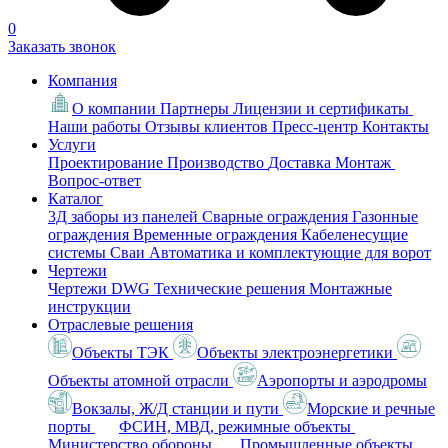
0
Заказать звонок
Компания
О компании
Партнеры
Лицензии и сертификаты
Наши работы
Отзывы клиентов
Пресс-центр
Контакты
Услуги
Проектирование
Производство
Доставка
Монтаж
Вопрос-ответ
Каталог
3Д заборы из панелей
Сварные ограждения
Газонные
ограждения
Временные ограждения
Кабеленесущие
системы
Cваи
Автоматика и комплектующие для ворот
Чертежи
Чертежи DWG
Технические решения
Монтажные
инструкции
Отраслевые решения
Объекты ТЭК
Объекты электроэнергетики
Объекты атомной отрасли
Аэропорты и аэродромы
Вокзалы, Ж/Д станции и пути
Морские и речные
порты
ФСИН, МВД, режимные объекты
Министерство обороны
Промышленные объекты