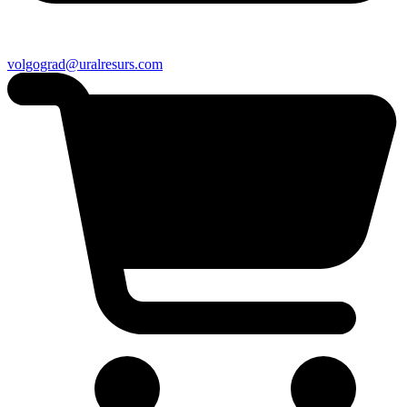
volgograd@uralresurs.com