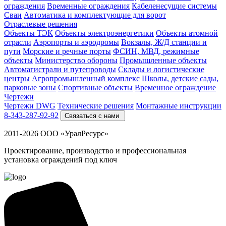
ограждения
Временные ограждения
Кабеленесущие системы
Cваи
Автоматика и комплектующие для ворот
Отраслевые решения
Объекты ТЭК
Объекты электроэнергетики
Объекты атомной
отрасли
Аэропорты и аэродромы
Вокзалы, Ж/Д станции и
пути
Морские и речные порты
ФСИН, МВД, режимные
объекты
Министерство обороны
Промышленные объекты
Автомагистрали и путепроводы
Склады и логистические
центры
Агропромышленный комплекс
Школы, детские сады,
парковые зоны
Спортивные объекты
Временное ограждение
Чертежи
Чертежи DWG
Технические решения
Монтажные инструкции
8-343-287-92-92
Связаться с нами
2011-2026 ООО «УралРесурс»
Проектирование, производство и профессиональная
установка ограждений под ключ