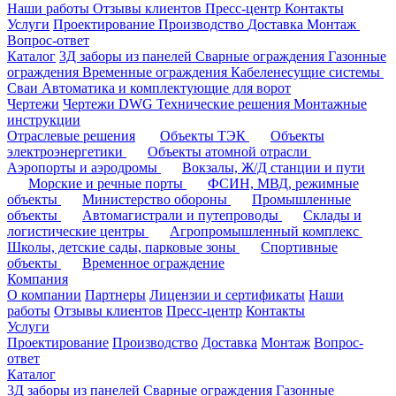
Наши работы
Отзывы клиентов
Пресс-центр
Контакты
Услуги
Проектирование
Производство
Доставка
Монтаж
Вопрос-ответ
Каталог
3Д заборы из панелей
Сварные ограждения
Газонные
ограждения
Временные ограждения
Кабеленесущие системы
Cваи
Автоматика и комплектующие для ворот
Чертежи
Чертежи DWG
Технические решения
Монтажные
инструкции
Отраслевые решения
Объекты ТЭК
Объекты
электроэнергетики
Объекты атомной отрасли
Аэропорты и аэродромы
Вокзалы, Ж/Д станции и пути
Морские и речные порты
ФСИН, МВД, режимные
объекты
Министерство обороны
Промышленные
объекты
Автомагистрали и путепроводы
Склады и
логистические центры
Агропромышленный комплекс
Школы, детские сады, парковые зоны
Спортивные
объекты
Временное ограждение
Компания
О компании
Партнеры
Лицензии и сертификаты
Наши
работы
Отзывы клиентов
Пресс-центр
Контакты
Услуги
Проектирование
Производство
Доставка
Монтаж
Вопрос-
ответ
Каталог
3Д заборы из панелей
Сварные ограждения
Газонные