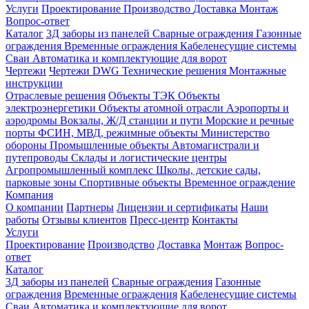
Услуги
Проектирование
Производство
Доставка
Монтаж
Вопрос-ответ
Каталог
3Д заборы из панелей
Сварные ограждения
Газонные
ограждения
Временные ограждения
Кабеленесущие системы
Cваи
Автоматика и комплектующие для ворот
Чертежи
Чертежи DWG
Технические решения
Монтажные
инструкции
Отраслевые решения
Объекты ТЭК
Объекты
электроэнергетики
Объекты атомной отрасли
Аэропорты и
аэродромы
Вокзалы, Ж/Д станции и пути
Морские и речные
порты
ФСИН, МВД, режимные объекты
Министерство
обороны
Промышленные объекты
Автомагистрали и
путепроводы
Склады и логистические центры
Агропромышленный комплекс
Школы, детские сады,
парковые зоны
Спортивные объекты
Временное ограждение
Компания
О компании
Партнеры
Лицензии и сертификаты
Наши
работы
Отзывы клиентов
Пресс-центр
Контакты
Услуги
Проектирование
Производство
Доставка
Монтаж
Вопрос-
ответ
Каталог
3Д заборы из панелей
Сварные ограждения
Газонные
ограждения
Временные ограждения
Кабеленесущие системы
Cваи
Автоматика и комплектующие для ворот