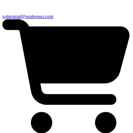
volgograd@uralresurs.com