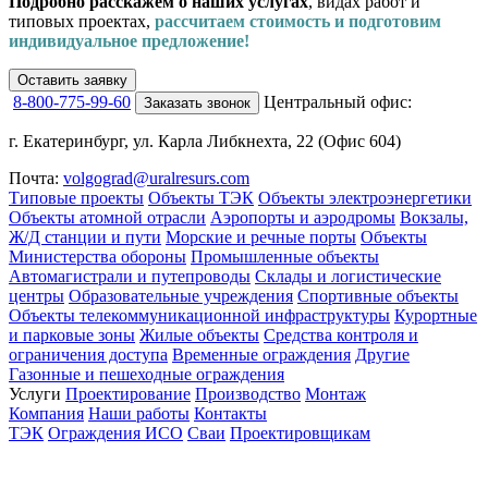
Подробно расскажем о наших услугах
, видах работ и
типовых проектах,
рассчитаем стоимость и подготовим
индивидуальное предложение!
Оставить заявку
8-800-775-99-60
Центральный офис:
Заказать звонок
г. Екатеринбург, ул. Карла Либкнехта, 22 (Офис 604)
Почта:
volgograd@uralresurs.com
Типовые проекты
Объекты ТЭК
Объекты электроэнергетики
Объекты атомной отрасли
Аэропорты и аэродромы
Вокзалы,
Ж/Д станции и пути
Морские и речные порты
Объекты
Министерства обороны
Промышленные объекты
Автомагистрали и путепроводы
Склады и логистические
центры
Образовательные учреждения
Спортивные объекты
Объекты телекоммуникационной инфраструктуры
Курортные
и парковые зоны
Жилые объекты
Средства контроля и
ограничения доступа
Временные ограждения
Другие
Газонные и пешеходные ограждения
Услуги
Проектирование
Производство
Монтаж
Компания
Наши работы
Контакты
ТЭК
Ограждения ИСО
Сваи
Проектировщикам