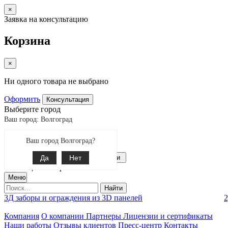
×
Заявка на консультацию
Корзина
×
Ни одного товара не выбрано
Оформить
Консультация
Выберите город
Ваш город: Волгоград
Екатеринбург
Ваш город Волгоград?
Поиск
8-800-775-99-60
Да
Связаться с нами
Нет
0
позиции товаров
Меню
Найти
3Д заборы и ограждения из 3D панелей
2
Компания
О компании
Партнеры
Лицензии и сертификаты
Наши работы
Отзывы клиентов
Пресс-центр
Контакты