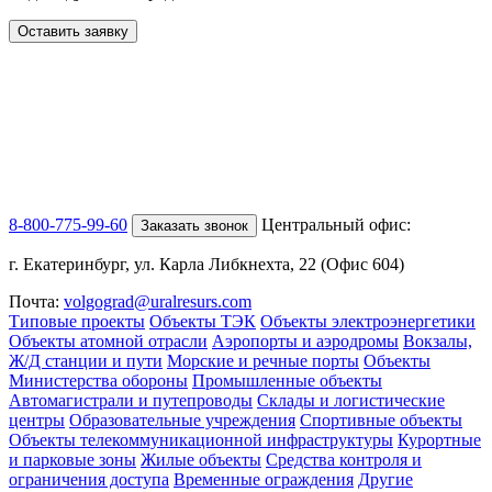
Оставить заявку
8-800-775-99-60
Центральный офис:
Заказать звонок
г. Екатеринбург, ул. Карла Либкнехта, 22 (Офис 604)
Почта:
volgograd@uralresurs.com
Типовые проекты
Объекты ТЭК
Объекты электроэнергетики
Объекты атомной отрасли
Аэропорты и аэродромы
Вокзалы,
Ж/Д станции и пути
Морские и речные порты
Объекты
Министерства обороны
Промышленные объекты
Автомагистрали и путепроводы
Склады и логистические
центры
Образовательные учреждения
Спортивные объекты
Объекты телекоммуникационной инфраструктуры
Курортные
и парковые зоны
Жилые объекты
Средства контроля и
ограничения доступа
Временные ограждения
Другие