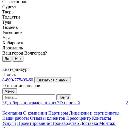
Севастополь
Сургут
Тверь
Тольятти
Тула
Тюмень
Ульяновск
Уфа
Хабаровск
Ярославль
Ваш город Волгоград?
Да
Нет
Екатеринбург
Поиск
8-800-775-99-60
Связаться с нами
0
позиции товаров
Меню
Найти
3Д заборы и ограждения из 3D панелей
2
Компания
О компании
Партнеры
Лицензии и сертификаты
Наши работы
Отзывы клиентов
Пресс-центр
Контакты
Услуги
Проектирование
Производство
Доставка
Монтаж