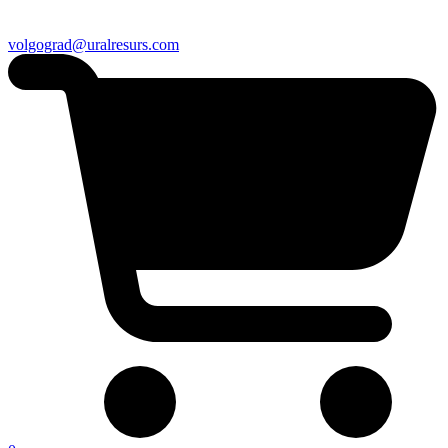
volgograd@uralresurs.com