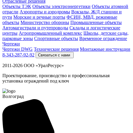
Отраслевые решения
Объекты ТЭК
Объекты электроэнергетики
Объекты атомной
отрасли
Аэропорты и аэродромы
Вокзалы, Ж/Д станции и
пути
Морские и речные порты
ФСИН, МВД, режимные
объекты
Министерство обороны
Промышленные объекты
Автомагистрали и путепроводы
Склады и логистические
центры
Агропромышленный комплекс
Школы, детские сады,
парковые зоны
Спортивные объекты
Временное ограждение
Чертежи
Чертежи DWG
Технические решения
Монтажные инструкции
8-343-287-92-92
Связаться с нами
2011-2026 ООО «УралРесурс»
Проектирование, производство и профессиональная
установка ограждений под ключ
Волгоград