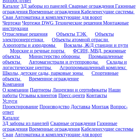
Вопрос-ответ
Каталог
3Д заборы из панелей
Сварные ограждения
Газонные
ограждения
Временные ограждения
Кабеленесущие системы
Cваи
Автоматика и комплектующие для ворот
Чертежи
Чертежи DWG
Технические решения
Монтажные
инструкции
Отраслевые решения
Объекты ТЭК
Объекты
электроэнергетики
Объекты атомной отрасли
Аэропорты и аэродромы
Вокзалы, Ж/Д станции и пути
Морские и речные порты
ФСИН, МВД, режимные
объекты
Министерство обороны
Промышленные
объекты
Автомагистрали и путепроводы
Склады и
логистические центры
Агропромышленный комплекс
Школы, детские сады, парковые зоны
Спортивные
объекты
Временное ограждение
Компания
О компании
Партнеры
Лицензии и сертификаты
Наши
работы
Отзывы клиентов
Пресс-центр
Контакты
Услуги
Проектирование
Производство
Доставка
Монтаж
Вопрос-
ответ
Каталог
3Д заборы из панелей
Сварные ограждения
Газонные
ограждения
Временные ограждения
Кабеленесущие системы
Cваи
Автоматика и комплектующие для ворот