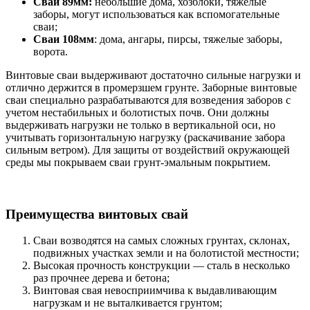
Сваи 89мм:
небольшие дома, хозблоки, тяжелые
заборы, могут использоваться как вспомогательные
сваи;
Сваи 108мм
: дома, ангары, пирсы, тяжелые заборы,
ворота.
Винтовые сваи выдерживают достаточно сильные нагрузки и
отлично держится в промерзшем грунте. Заборные винтовые
сваи специально разрабатываются для возведения заборов с
учетом нестабильных и болотистых почв. Они должны
выдерживать нагрузки не только в вертикальной оси, но
учитывать горизонтальную нагрузку (раскачивание забора
сильным ветром). Для защиты от воздействий окружающей
среды мы покрываем сваи грунт-эмальным покрытием.
Преимущества винтовых свай
Сваи возводятся на самых сложных грунтах, склонах,
подвижных участках земли и на болотистой местности;
Высокая прочность конструкции — сталь в несколько
раз прочнее дерева и бетона;
Винтовая свая невосприимчива к выдавливающим
нагрузкам и не выталкивается грунтом;