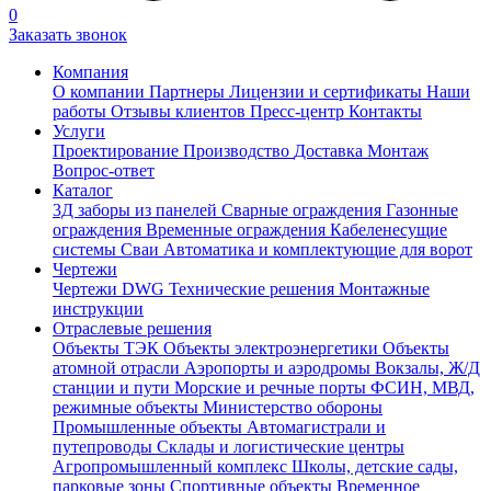
0
Заказать звонок
Компания
О компании
Партнеры
Лицензии и сертификаты
Наши
работы
Отзывы клиентов
Пресс-центр
Контакты
Услуги
Проектирование
Производство
Доставка
Монтаж
Вопрос-ответ
Каталог
3Д заборы из панелей
Сварные ограждения
Газонные
ограждения
Временные ограждения
Кабеленесущие
системы
Cваи
Автоматика и комплектующие для ворот
Чертежи
Чертежи DWG
Технические решения
Монтажные
инструкции
Отраслевые решения
Объекты ТЭК
Объекты электроэнергетики
Объекты
атомной отрасли
Аэропорты и аэродромы
Вокзалы, Ж/Д
станции и пути
Морские и речные порты
ФСИН, МВД,
режимные объекты
Министерство обороны
Промышленные объекты
Автомагистрали и
путепроводы
Склады и логистические центры
Агропромышленный комплекс
Школы, детские сады,
парковые зоны
Спортивные объекты
Временное