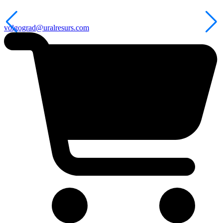
volgograd@uralresurs.com