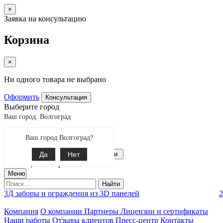
×
Заявка на консультацию
Корзина
×
Ни одного товара не выбрано
Оформить
Консультация
Выберите город
Ваш город: Волгоград
Екатеринбург
Ваш город Волгоград?
Поиск
8-800-775-99-60
Да
Связаться с нами
Нет
0
позиции товаров
Меню
Найти
3Д заборы и ограждения из 3D панелей
2
Компания
О компании
Партнеры
Лицензии и сертификаты
Наши работы
Отзывы клиентов
Пресс-центр
Контакты