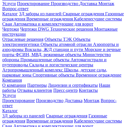
Услуги
Проектирование
Производство
Доставка
Монтаж
Вопрос-ответ
Каталог
3Д заборы из панелей
Сварные ограждения
Газонные
ограждения
Временные ограждения
Кабеленесущие системы
Cваи
Автоматика и комплектующие для ворот
Чертежи
Чертежи DWG
Технические решения
Монтажные
инструкции
Отраслевые решения
Объекты ТЭК
Объекты
электроэнергетики
Объекты атомной отрасли
Аэропорты и
аэродромы
Вокзалы, Ж/Д станции и пути
Морские и речные
порты
ФСИН, МВД, режимные объекты
Министерство
обороны
Промышленные объекты
Автомагистрали и
путепроводы
Склады и логистические центры
Агропромышленный комплекс
Школы, детские сады,
парковые зоны
Спортивные объекты
Временное ограждение
Компания
О компании
Партнеры
Лицензии и сертификаты
Наши
работы
Отзывы клиентов
Пресс-центр
Контакты
Услуги
Проектирование
Производство
Доставка
Монтаж
Вопрос-
ответ
Каталог
3Д заборы из панелей
Сварные ограждения
Газонные
ограждения
Временные ограждения
Кабеленесущие системы
Cваи
Автоматика и комплектующие для ворот