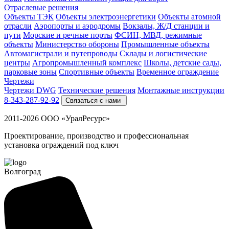
Отраслевые решения
Объекты ТЭК
Объекты электроэнергетики
Объекты атомной
отрасли
Аэропорты и аэродромы
Вокзалы, Ж/Д станции и
пути
Морские и речные порты
ФСИН, МВД, режимные
объекты
Министерство обороны
Промышленные объекты
Автомагистрали и путепроводы
Склады и логистические
центры
Агропромышленный комплекс
Школы, детские сады,
парковые зоны
Спортивные объекты
Временное ограждение
Чертежи
Чертежи DWG
Технические решения
Монтажные инструкции
8-343-287-92-92
Связаться с нами
2011-2026 ООО «УралРесурс»
Проектирование, производство и профессиональная
установка ограждений под ключ
Волгоград