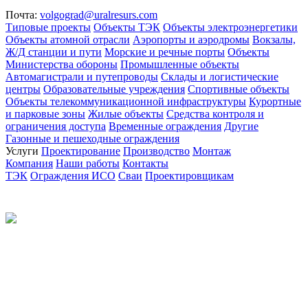
Почта:
volgograd@uralresurs.com
Типовые проекты
Объекты ТЭК
Объекты электроэнергетики
Объекты атомной отрасли
Аэропорты и аэродромы
Вокзалы,
Ж/Д станции и пути
Морские и речные порты
Объекты
Министерства обороны
Промышленные объекты
Автомагистрали и путепроводы
Склады и логистические
центры
Образовательные учреждения
Спортивные объекты
Объекты телекоммуникационной инфраструктуры
Курортные
и парковые зоны
Жилые объекты
Средства контроля и
ограничения доступа
Временные ограждения
Другие
Газонные и пешеходные ограждения
Услуги
Проектирование
Производство
Монтаж
Компания
Наши работы
Контакты
ТЭК
Ограждения ИСО
Сваи
Проектировщикам
Политика конфиденциальности