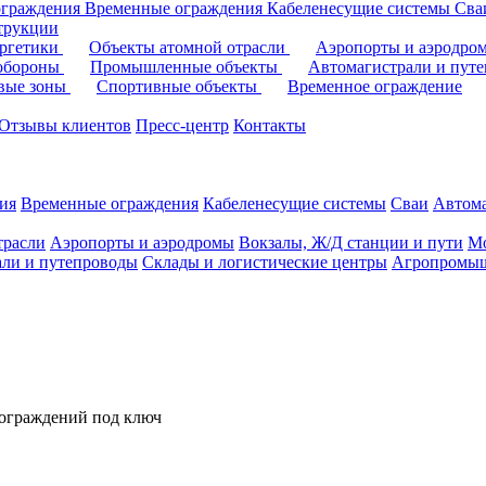
ограждения
Временные ограждения
Кабеленесущие системы
Cв
трукции
ергетики
Объекты атомной отрасли
Аэропорты и аэродр
 обороны
Промышленные объекты
Автомагистрали и пут
овые зоны
Спортивные объекты
Временное ограждение
Отзывы клиентов
Пресс-центр
Контакты
ия
Временные ограждения
Кабеленесущие системы
Cваи
Автома
трасли
Аэропорты и аэродромы
Вокзалы, Ж/Д станции и пути
Мо
али и путепроводы
Склады и логистические центры
Агропромыш
 ограждений под ключ