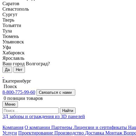
Саратов
Севастополь
Сургут
Тверь
Тольятти
Тула
Тюмень
Ульяновск
Уфа
Хабаровск
Ярославль
Ваш город Волгоград?
Да
Нет
Екатеринбург
Поиск
8-800-775-99-60
Связаться с нами
0
позиции товаров
Меню
Найти
3Д заборы и ограждения из 3D панелей
Компания
О компании
Партнеры
Лицензии и сертификаты
На
Услуги
Проектирование
Производство
Доставка
Монтаж
Вопро