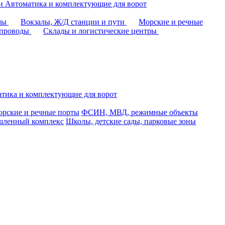
аи
Автоматика и комплектующие для ворот
омы
Вокзалы, Ж/Д станции и пути
Морские и речные
епроводы
Склады и логистические центры
тика и комплектующие для ворот
рские и речные порты
ФСИН, МВД, режимные объекты
ленный комплекс
Школы, детские сады, парковые зоны