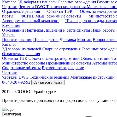
Каталог
3Д заборы из панелей
Сварные ограждения
Газонные 
Чертежи
Чертежи DWG
Технические решения
Монтажные инс
Отраслевые решения
Объекты ТЭК
Объекты электроэн
порты
ФСИН, МВД, режимные объекты
Министерство
Агропромышленный комплекс
Школы, детские сады, парк
Компания
О компании
Партнеры
Лицензии и сертификаты
Наши работы
Услуги
Проектирование
Производство
Доставка
Монтаж
Вопрос-ответ
Каталог
3Д заборы из панелей
Сварные ограждения
Газонные огражден
Отраслевые решения
Объекты ТЭК
Объекты электроэнергетики
Объекты атомной о
Министерство обороны
Промышленные объекты
Автомагистр
Спортивные объекты
Временное ограждение
Чертежи
Чертежи DWG
Технические решения
Монтажные инструкции
8-343-287-92-92
Связаться с нами
2011-2026 ООО «УралРесурс»
Проектирование, производство и профессиональная установка
Волгоград