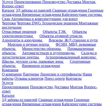
Услуги
Проектирование
Производство
Доставка
Монтаж
Вопрос-ответ
Каталог
3Д заборы из панелей
Сварные ограждения
Газонные
ограждения
Временные ограждения
Кабеленесущие системы
Cваи
Автоматика и комплектующие для ворот
Чертежи
Чертежи DWG
Технические решения
Монтажные
инструкции
Отраслевые решения
Объекты ТЭК
Объекты
электроэнергетики
Объекты атомной отрасли
Аэропорты и аэродромы
Вокзалы, Ж/Д станции и пути
Морские и речные порты
ФСИН, МВД, режимные
объекты
Министерство обороны
Промышленные
объекты
Автомагистрали и путепроводы
Склады и
логистические центры
Агропромышленный комплекс
Школы, детские сады, парковые зоны
Спортивные
объекты
Временное ограждение
Компания
О компании
Партнеры
Лицензии и сертификаты
Наши
работы
Отзывы клиентов
Пресс-центр
Контакты
Услуги
Проектирование
Производство
Доставка
Монтаж
Вопрос-
ответ
Каталог
3Д заборы из панелей
Сварные ограждения
Газонные
ограждения
Временные ограждения
Кабеленесущие системы