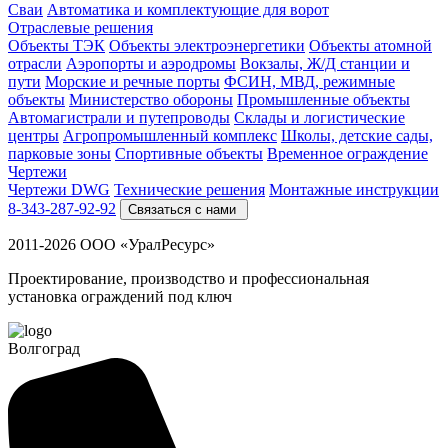
Cваи
Автоматика и комплектующие для ворот
Отраслевые решения
Объекты ТЭК
Объекты электроэнергетики
Объекты атомной
отрасли
Аэропорты и аэродромы
Вокзалы, Ж/Д станции и
пути
Морские и речные порты
ФСИН, МВД, режимные
объекты
Министерство обороны
Промышленные объекты
Автомагистрали и путепроводы
Склады и логистические
центры
Агропромышленный комплекс
Школы, детские сады,
парковые зоны
Спортивные объекты
Временное ограждение
Чертежи
Чертежи DWG
Технические решения
Монтажные инструкции
8-343-287-92-92
Связаться с нами
2011-2026 ООО «УралРесурс»
Проектирование, производство и профессиональная
установка ограждений под ключ
Волгоград