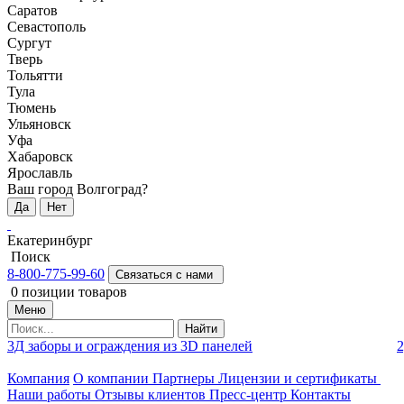
Саратов
Севастополь
Сургут
Тверь
Тольятти
Тула
Тюмень
Ульяновск
Уфа
Хабаровск
Ярославль
Ваш город Волгоград?
Да
Нет
Екатеринбург
Поиск
8-800-775-99-60
Связаться с нами
0
позиции товаров
Меню
Найти
3Д заборы и ограждения из 3D панелей
2
Компания
О компании
Партнеры
Лицензии и сертификаты
Наши работы
Отзывы клиентов
Пресс-центр
Контакты