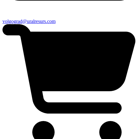
volgograd@uralresurs.com