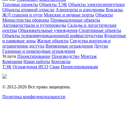
Типовые проекты
Объекты ТЭК
Объекты электроэнергетики
Объекты атомной отрасли
Аэропорты и аэродромы
Вокзалы,
Ж/Д станции и пути
Морские и речные порты
Объекты
Министерства обороны
Промышленные объекты
Автомагистрали и путепроводы
Склады и логистические
центры
Образовательные учреждения
Спортивные объекты
Объекты телекоммуникационной инфраструктуры
Курортные
и парковые зоны
Жилые объекты
Средства контроля и
ограничения доступа
Временные ограждения
Другие
Газонные и пешеходные ограждения
Услуги
Проектирование
Производство
Монтаж
Компания
Наши работы
Контакты
ТЭК
Ограждения ИСО
Сваи
Проектировщикам
© 2012-2026 Все права защищены.
Политика конфиденциальности