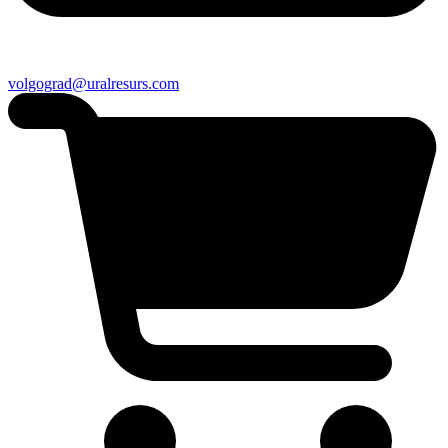
volgograd@uralresurs.com