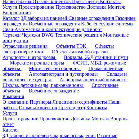
Наши работы
Отзывы клиентов
Пресс-центр
Контакты
Услуги
Проектирование
Производство
Доставка
Монтаж
Вопрос-ответ
Каталог
3Д заборы из панелей
Сварные ограждения
Газонные
ограждения
Временные ограждения
Кабеленесущие системы
Cваи
Автоматика и комплектующие для ворот
Чертежи
Чертежи DWG
Технические решения
Монтажные
инструкции
Отраслевые решения
Объекты ТЭК
Объекты
электроэнергетики
Объекты атомной отрасли
Аэропорты и аэродромы
Вокзалы, Ж/Д станции и пути
Морские и речные порты
ФСИН, МВД, режимные
объекты
Министерство обороны
Промышленные
объекты
Автомагистрали и путепроводы
Склады и
логистические центры
Агропромышленный комплекс
Школы, детские сады, парковые зоны
Спортивные
объекты
Временное ограждение
Компания
О компании
Партнеры
Лицензии и сертификаты
Наши
работы
Отзывы клиентов
Пресс-центр
Контакты
Услуги
Проектирование
Производство
Доставка
Монтаж
Вопрос-
ответ
Каталог
3Д заборы из панелей
Сварные ограждения
Газонные