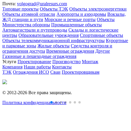
Почта:
volgograd@uralresurs.com
Типовые проекты
Объекты ТЭК
Объекты электроэнергетики
Объекты атомной отрасли
Аэропорты и аэродромы
Вокзалы,
Ж/Д станции и пути
Морские и речные порты
Объекты
Министерства обороны
Промышленные объекты
Автомагистрали и путепроводы
Склады и логистические
центры
Образовательные учреждения
Спортивные объекты
Объекты телекоммуникационной инфраструктуры
Курортные
и парковые зоны
Жилые объекты
Средства контроля и
ограничения доступа
Временные ограждения
Другие
Газонные и пешеходные ограждения
Услуги
Проектирование
Производство
Монтаж
Компания
Наши работы
Контакты
ТЭК
Ограждения ИСО
Сваи
Проектировщикам
© 2012-2026 Все права защищены.
Политика конфиденциальности