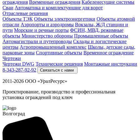
ограждения
Временные ограждения
Кабеленесущие системы
Cваи
Автоматика и комплектующие для ворот
Отраслевые решения
Объекты ТЭК
Объекты электроэнергетики
Объекты атомной
отрасли
Аэропорты и аэродромы
Вокзалы, Ж/Д станции и
пути
Морские и речные порты
ФСИН, МВД, режимные
объекты
Министерство обороны
Промышленные объекты
Автомагистрали и путепроводы
Склады и логистические
центры
Агропромышленный комплекс
Школы, детские сады,
парковые зоны
Спортивные объекты
Временное ограждение
Чертежи
Чертежи DWG
Технические решения
Монтажные инструкции
8-343-287-92-92
Связаться с нами
2011-2026 ООО «УралРесурс»
Проектирование, производство и профессиональная
установка ограждений под ключ
Волгоград