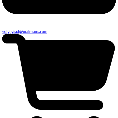
volgograd@uralresurs.com