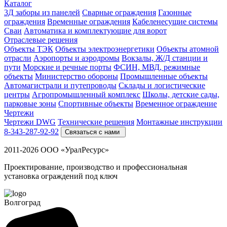
Каталог
3Д заборы из панелей
Сварные ограждения
Газонные
ограждения
Временные ограждения
Кабеленесущие системы
Cваи
Автоматика и комплектующие для ворот
Отраслевые решения
Объекты ТЭК
Объекты электроэнергетики
Объекты атомной
отрасли
Аэропорты и аэродромы
Вокзалы, Ж/Д станции и
пути
Морские и речные порты
ФСИН, МВД, режимные
объекты
Министерство обороны
Промышленные объекты
Автомагистрали и путепроводы
Склады и логистические
центры
Агропромышленный комплекс
Школы, детские сады,
парковые зоны
Спортивные объекты
Временное ограждение
Чертежи
Чертежи DWG
Технические решения
Монтажные инструкции
8-343-287-92-92
Связаться с нами
2011-2026 ООО «УралРесурс»
Проектирование, производство и профессиональная
установка ограждений под ключ
Волгоград