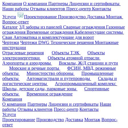
Компания
О компании
Партнеры
Лицензии и сертификаты
Наши работы
Отзывы клиентов
Пресс-центр
Контакты
Услуги
Проектирование
Производство
Доставка
Монтаж
Вопрос-ответ
Каталог
3Д заборы из панелей
Сварные ограждения
Газонные
ограждения
Временные ограждения
Кабеленесущие системы
Cваи
Автоматика и комплектующие для ворот
Чертежи
Чертежи DWG
Технические решения
Монтажные
инструкции
Отраслевые решения
Объекты ТЭК
Объекты
электроэнергетики
Объекты атомной отрасли
Аэропорты и аэродромы
Вокзалы, Ж/Д станции и пути
Морские и речные порты
ФСИН, МВД, режимные
объекты
Министерство обороны
Промышленные
объекты
Автомагистрали и путепроводы
Склады и
логистические центры
Агропромышленный комплекс
Школы, детские сады, парковые зоны
Спортивные
объекты
Временное ограждение
Компания
О компании
Партнеры
Лицензии и сертификаты
Наши
работы
Отзывы клиентов
Пресс-центр
Контакты
Услуги
Проектирование
Производство
Доставка
Монтаж
Вопрос-
ответ