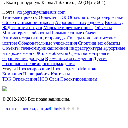
г. Екатеринбург, ул. Карла Либкнехта, 22 (Офис 604)
Почта:
volgograd@uralresurs.com
Типовые проекты
Объекты ТЭК
Объекты электроэнергетики
Объекты атомной отрасли
Аэропорты и аэродромы
Вокзалы,
Ж/Д станции и пути
Морские и речные порты
Объекты
Министерства обороны
Промышленные объекты
Автомагистрали и путепроводы
Склады и логистические
центры
Образовательные учреждения
Спортивные объекты
Объекты телекоммуникационной инфраструктуры
Курортные
и парковые зоны
Жилые объекты
Средства контроля и
ограничения доступа
Временные ограждения
Другие
Газонные и пешеходные ограждения
Услуги
Проектирование
Производство
Монтаж
Компания
Наши работы
Контакты
ТЭК
Ограждения ИСО
Сваи
Проектировщикам
© 2012-2026 Все права защищены.
Политика конфиденциальности