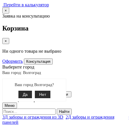
Перейти в калькулятор
×
Заявка на консультацию
Корзина
×
Ни одного товара не выбрано
Оформить
Консультация
Выберите город
Ваш город: Волгоград
Екатеринбург
Ваш город Волгоград?
Поиск
8-800-775-99-60
Да
Связаться с нами
Нет
0
позиции товаров
Меню
Найти
3Д заборы и ограждения из 3D
2Д заборы и ограждения
панелей