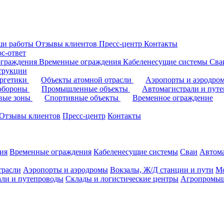
ши работы
Отзывы клиентов
Пресс-центр
Контакты
с-ответ
ограждения
Временные ограждения
Кабеленесущие системы
Cв
трукции
ергетики
Объекты атомной отрасли
Аэропорты и аэродр
 обороны
Промышленные объекты
Автомагистрали и пут
овые зоны
Спортивные объекты
Временное ограждение
Отзывы клиентов
Пресс-центр
Контакты
ия
Временные ограждения
Кабеленесущие системы
Cваи
Автома
трасли
Аэропорты и аэродромы
Вокзалы, Ж/Д станции и пути
Мо
али и путепроводы
Склады и логистические центры
Агропромыш