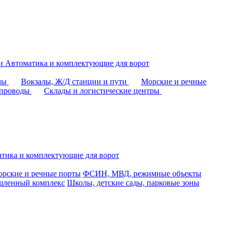
аи
Автоматика и комплектующие для ворот
омы
Вокзалы, Ж/Д станции и пути
Морские и речные
епроводы
Склады и логистические центры
тика и комплектующие для ворот
рские и речные порты
ФСИН, МВД, режимные объекты
ленный комплекс
Школы, детские сады, парковые зоны