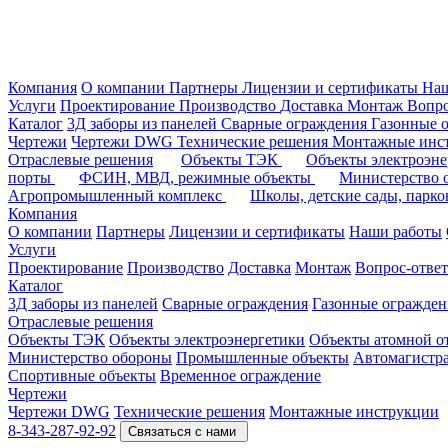
Компания
О компании
Партнеры
Лицензии и сертификаты
На
Услуги
Проектирование
Производство
Доставка
Монтаж
Вопро
Каталог
3Д заборы из панелей
Сварные ограждения
Газонные 
Чертежи
Чертежи DWG
Технические решения
Монтажные инс
Отраслевые решения
Объекты ТЭК
Объекты электроэн
порты
ФСИН, МВД, режимные объекты
Министерство
Агропромышленный комплекс
Школы, детские сады, парк
Компания
О компании
Партнеры
Лицензии и сертификаты
Наши работы
Услуги
Проектирование
Производство
Доставка
Монтаж
Вопрос-ответ
Каталог
3Д заборы из панелей
Сварные ограждения
Газонные огражден
Отраслевые решения
Объекты ТЭК
Объекты электроэнергетики
Объекты атомной о
Министерство обороны
Промышленные объекты
Автомагистр
Спортивные объекты
Временное ограждение
Чертежи
Чертежи DWG
Технические решения
Монтажные инструкции
8-343-287-92-92
Связаться с нами