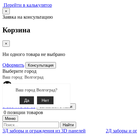
Перейти в калькулятор
×
Заявка на консультацию
Корзина
×
Ни одного товара не выбрано
Оформить
Консультация
Выберите город
Ваш город: Волгоград
Ваш город Волгоград?
Екатеринбург
Поиск
Да
Нет
8-800-775-99-60
Связаться с нами
0
позиции товаров
Меню
Найти
3Д заборы и ограждения из 3D панелей
2Д заборы и о