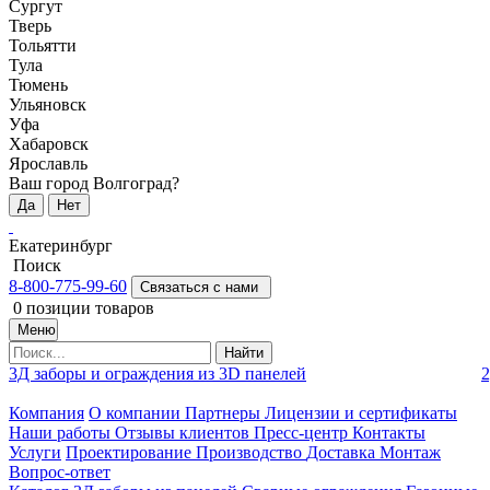
Сургут
Тверь
Тольятти
Тула
Тюмень
Ульяновск
Уфа
Хабаровск
Ярославль
Ваш город Волгоград?
Да
Нет
Екатеринбург
Поиск
8-800-775-99-60
Связаться с нами
0
позиции товаров
Меню
Найти
3Д заборы и ограждения из 3D панелей
2
Компания
О компании
Партнеры
Лицензии и сертификаты
Наши работы
Отзывы клиентов
Пресс-центр
Контакты
Услуги
Проектирование
Производство
Доставка
Монтаж
Вопрос-ответ