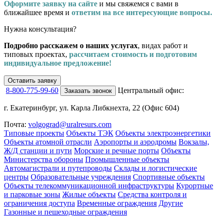
Оформите заявку на сайте
и мы свяжемся с вами в
ближайшее время и
ответим на все интересующие вопросы.
Нужна консультация?
Подробно расскажем о наших услугах
, видах работ и
типовых проектах,
рассчитаем стоимость и подготовим
индивидуальное предложение!
Оставить заявку
8-800-775-99-60
Центральный офис:
Заказать звонок
г. Екатеринбург, ул. Карла Либкнехта, 22 (Офис 604)
Почта:
volgograd@uralresurs.com
Типовые проекты
Объекты ТЭК
Объекты электроэнергетики
Объекты атомной отрасли
Аэропорты и аэродромы
Вокзалы,
Ж/Д станции и пути
Морские и речные порты
Объекты
Министерства обороны
Промышленные объекты
Автомагистрали и путепроводы
Склады и логистические
центры
Образовательные учреждения
Спортивные объекты
Объекты телекоммуникационной инфраструктуры
Курортные
и парковые зоны
Жилые объекты
Средства контроля и
ограничения доступа
Временные ограждения
Другие
Газонные и пешеходные ограждения