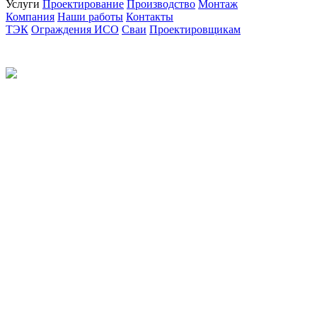
Услуги
Проектирование
Производство
Монтаж
Компания
Наши работы
Контакты
ТЭК
Ограждения ИСО
Сваи
Проектировщикам
Политика конфиденциальности
© 2012-2026 Все права защищены.