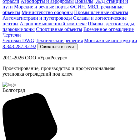
отрасли
Аэропорты и аэродромы
Вокзалы, Ж/Д станции и
пути
Морские и речные порты
ФСИН, МВД, режимные
объекты
Министерство обороны
Промышленные объекты
Автомагистрали и путепроводы
Склады и логистические
центры
Агропромышленный комплекс
Школы, детские сады,
парковые зоны
Спортивные объекты
Временное ограждение
Чертежи
Чертежи DWG
Технические решения
Монтажные инструкции
8-343-287-92-92
Связаться с нами
2011-2026 ООО «УралРесурс»
Проектирование, производство и профессиональная
установка ограждений под ключ
Волгоград