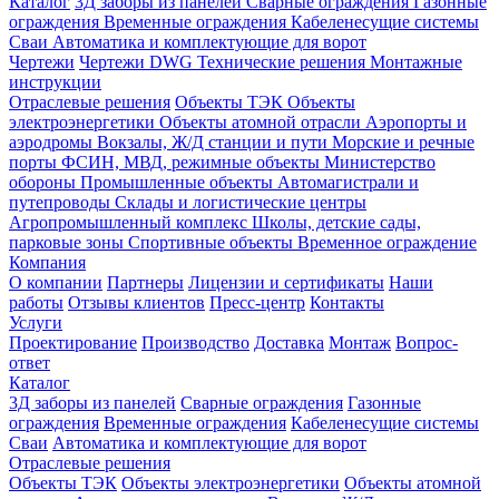
Каталог
3Д заборы из панелей
Сварные ограждения
Газонные
ограждения
Временные ограждения
Кабеленесущие системы
Cваи
Автоматика и комплектующие для ворот
Чертежи
Чертежи DWG
Технические решения
Монтажные
инструкции
Отраслевые решения
Объекты ТЭК
Объекты
электроэнергетики
Объекты атомной отрасли
Аэропорты и
аэродромы
Вокзалы, Ж/Д станции и пути
Морские и речные
порты
ФСИН, МВД, режимные объекты
Министерство
обороны
Промышленные объекты
Автомагистрали и
путепроводы
Склады и логистические центры
Агропромышленный комплекс
Школы, детские сады,
парковые зоны
Спортивные объекты
Временное ограждение
Компания
О компании
Партнеры
Лицензии и сертификаты
Наши
работы
Отзывы клиентов
Пресс-центр
Контакты
Услуги
Проектирование
Производство
Доставка
Монтаж
Вопрос-
ответ
Каталог
3Д заборы из панелей
Сварные ограждения
Газонные
ограждения
Временные ограждения
Кабеленесущие системы
Cваи
Автоматика и комплектующие для ворот
Отраслевые решения
Объекты ТЭК
Объекты электроэнергетики
Объекты атомной