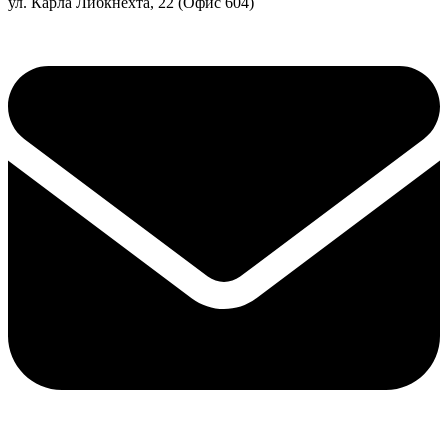
ул. Карла Либкнехта, 22 (Офис 604)