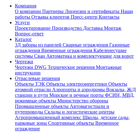
Компания
О компании
Партнеры
Лицензии и сертификаты
Наши
работы
Отзывы клиентов
Пресс-центр
Контакты
Услуги
Проектирование
Производство
Доставка
Монтаж
Вопрос-ответ
Каталог
3Д заборы из панелей
Сварные ограждения
Газонные
ограждения
Временные ограждения
Кабеленесущие
системы
Cваи
Автоматика и комплектующие для ворот
Чертежи
Чертежи DWG
Технические решения
Монтажные
инструкции
Отраслевые решения
Объекты ТЭК
Объекты электроэнергетики
Объекты
атомной отрасли
Аэропорты и аэродромы
Вокзалы, Ж/Д
станции и пути
Морские и речные порты
ФСИН, МВД,
режимные объекты
Министерство обороны
Промышленные объекты
Автомагистрали и
путепроводы
Склады и логистические центры
Агропромышленный комплекс
Школы, детские сады,
парковые зоны
Спортивные объекты
Временное
ограждение