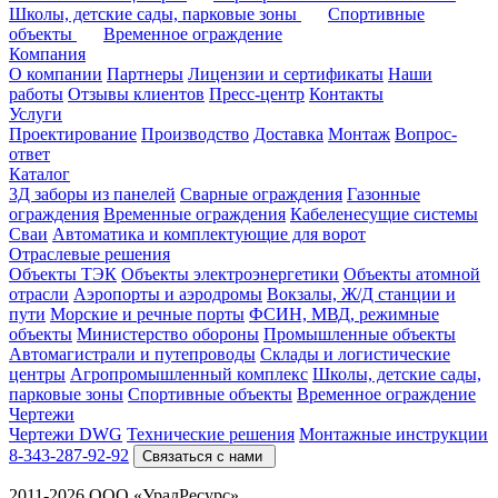
Школы, детские сады, парковые зоны
Спортивные
объекты
Временное ограждение
Компания
О компании
Партнеры
Лицензии и сертификаты
Наши
работы
Отзывы клиентов
Пресс-центр
Контакты
Услуги
Проектирование
Производство
Доставка
Монтаж
Вопрос-
ответ
Каталог
3Д заборы из панелей
Сварные ограждения
Газонные
ограждения
Временные ограждения
Кабеленесущие системы
Cваи
Автоматика и комплектующие для ворот
Отраслевые решения
Объекты ТЭК
Объекты электроэнергетики
Объекты атомной
отрасли
Аэропорты и аэродромы
Вокзалы, Ж/Д станции и
пути
Морские и речные порты
ФСИН, МВД, режимные
объекты
Министерство обороны
Промышленные объекты
Автомагистрали и путепроводы
Склады и логистические
центры
Агропромышленный комплекс
Школы, детские сады,
парковые зоны
Спортивные объекты
Временное ограждение
Чертежи
Чертежи DWG
Технические решения
Монтажные инструкции
8-343-287-92-92
Связаться с нами
2011-2026 ООО «УралРесурс»