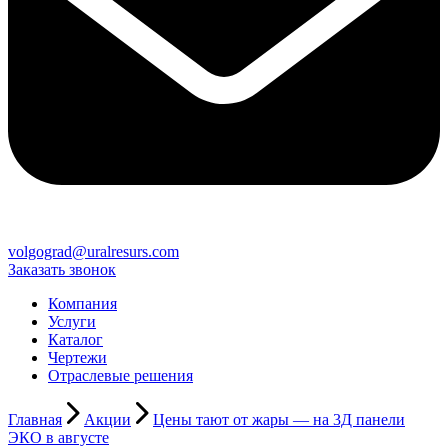
volgograd@uralresurs.com
Заказать звонок
Компания
Услуги
Каталог
Чертежи
Отраслевые решения
Главная
Акции
Цены тают от жары — на 3Д панели
ЭКО в августе