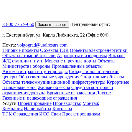
8-800-775-99-60
Центральный офис:
Заказать звонок
г. Екатеринбург, ул. Карла Либкнехта, 22 (Офис 604)
Почта:
volgograd@uralresurs.com
Типовые проекты
Объекты ТЭК
Объекты электроэнергетики
Объекты атомной отрасли
Аэропорты и аэродромы
Вокзалы,
Ж/Д станции и пути
Морские и речные порты
Объекты
Министерства обороны
Промышленные объекты
Автомагистрали и путепроводы
Склады и логистические
центры
Образовательные учреждения
Спортивные объекты
Объекты телекоммуникационной инфраструктуры
Курортные
и парковые зоны
Жилые объекты
Средства контроля и
ограничения доступа
Временные ограждения
Другие
Газонные и пешеходные ограждения
Услуги
Проектирование
Производство
Монтаж
Компания
Наши работы
Контакты
ТЭК
Ограждения ИСО
Сваи
Проектировщикам