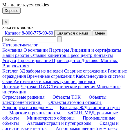
Мы используем
cookies
Хорошо
×
Заказать звонок
Каталог
8-800-775-99-60
Связаться с нами
Меню
Интернет-каталог
Компания
О компании
Партнеры
Лицензии и сертификаты
Наши работы
Отзывы клиентов
Пресс-центр
Контакты
Услуги
Проектирование
Производство
Доставка
Монтаж
Вопрос-ответ
Каталог
3Д заборы из панелей
Сварные ограждения
Газонные
ограждения
Временные ограждения
Кабеленесущие системы
Cваи
Автоматика и комплектующие для ворот
Чертежи
Чертежи DWG
Технические решения
Монтажные
инструкции
Отраслевые решения
Объекты ТЭК
Объекты
электроэнергетики
Объекты атомной отрасли
Аэропорты и аэродромы
Вокзалы, Ж/Д станции и пути
Морские и речные порты
ФСИН, МВД, режимные
объекты
Министерство обороны
Промышленные
объекты
Автомагистрали и путепроводы
Склады и
логистические центры
Агропромышленный комплекс