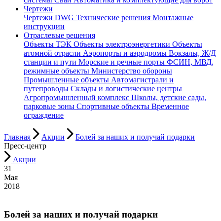
Чертежи
Чертежи DWG
Технические решения
Монтажные
инструкции
Отраслевые решения
Объекты ТЭК
Объекты электроэнергетики
Объекты
атомной отрасли
Аэропорты и аэродромы
Вокзалы, Ж/Д
станции и пути
Морские и речные порты
ФСИН, МВД,
режимные объекты
Министерство обороны
Промышленные объекты
Автомагистрали и
путепроводы
Склады и логистические центры
Агропромышленный комплекс
Школы, детские сады,
парковые зоны
Спортивные объекты
Временное
ограждение
Главная
Акции
Болей за наших и получай подарки
Пресс-центр
Акции
31
Мая
2018
Болей за наших и получай подарки