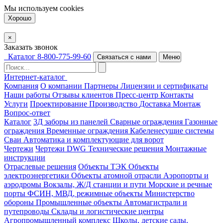
Мы используем
cookies
Хорошо
×
Заказать звонок
Каталог
8-800-775-99-60
Связаться с нами
Меню
Интернет-каталог
Компания
О компании
Партнеры
Лицензии и сертификаты
Наши работы
Отзывы клиентов
Пресс-центр
Контакты
Услуги
Проектирование
Производство
Доставка
Монтаж
Вопрос-ответ
Каталог
3Д заборы из панелей
Сварные ограждения
Газонные
ограждения
Временные ограждения
Кабеленесущие системы
Cваи
Автоматика и комплектующие для ворот
Чертежи
Чертежи DWG
Технические решения
Монтажные
инструкции
Отраслевые решения
Объекты ТЭК
Объекты
электроэнергетики
Объекты атомной отрасли
Аэропорты и
аэродромы
Вокзалы, Ж/Д станции и пути
Морские и речные
порты
ФСИН, МВД, режимные объекты
Министерство
обороны
Промышленные объекты
Автомагистрали и
путепроводы
Склады и логистические центры
Агропромышленный комплекс
Школы, детские сады,