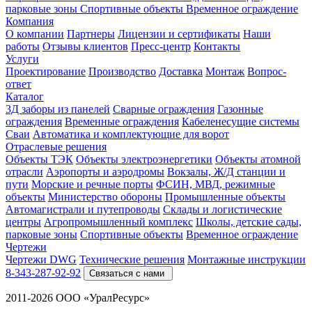
парковые зоны
Спортивные объекты
Временное ограждение
Компания
О компании
Партнеры
Лицензии и сертификаты
Наши
работы
Отзывы клиентов
Пресс-центр
Контакты
Услуги
Проектирование
Производство
Доставка
Монтаж
Вопрос-
ответ
Каталог
3Д заборы из панелей
Сварные ограждения
Газонные
ограждения
Временные ограждения
Кабеленесущие системы
Cваи
Автоматика и комплектующие для ворот
Отраслевые решения
Объекты ТЭК
Объекты электроэнергетики
Объекты атомной
отрасли
Аэропорты и аэродромы
Вокзалы, Ж/Д станции и
пути
Морские и речные порты
ФСИН, МВД, режимные
объекты
Министерство обороны
Промышленные объекты
Автомагистрали и путепроводы
Склады и логистические
центры
Агропромышленный комплекс
Школы, детские сады,
парковые зоны
Спортивные объекты
Временное ограждение
Чертежи
Чертежи DWG
Технические решения
Монтажные инструкции
8-343-287-92-92
Связаться с нами
2011-2026 ООО «УралРесурс»