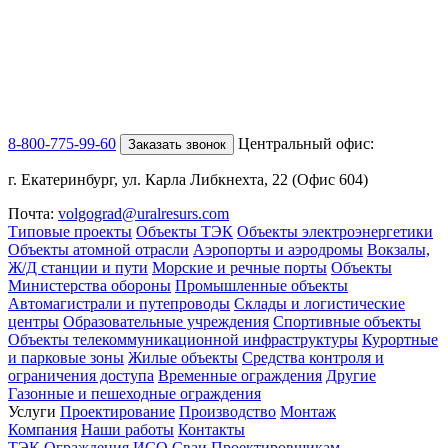
8-800-775-99-60
Центральный офис:
Заказать звонок
г. Екатеринбург, ул. Карла Либкнехта, 22 (Офис 604)
Почта:
volgograd@uralresurs.com
Типовые проекты
Объекты ТЭК
Объекты электроэнергетики
Объекты атомной отрасли
Аэропорты и аэродромы
Вокзалы,
Ж/Д станции и пути
Морские и речные порты
Объекты
Министерства обороны
Промышленные объекты
Автомагистрали и путепроводы
Склады и логистические
центры
Образовательные учреждения
Спортивные объекты
Объекты телекоммуникационной инфраструктуры
Курортные
и парковые зоны
Жилые объекты
Средства контроля и
ограничения доступа
Временные ограждения
Другие
Газонные и пешеходные ограждения
Услуги
Проектирование
Производство
Монтаж
Компания
Наши работы
Контакты
ТЭК
Ограждения ИСО
Сваи
Проектировщикам