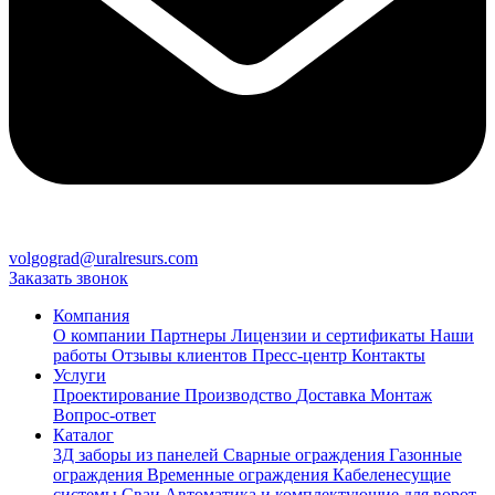
volgograd@uralresurs.com
Заказать звонок
Компания
О компании
Партнеры
Лицензии и сертификаты
Наши
работы
Отзывы клиентов
Пресс-центр
Контакты
Услуги
Проектирование
Производство
Доставка
Монтаж
Вопрос-ответ
Каталог
3Д заборы из панелей
Сварные ограждения
Газонные
ограждения
Временные ограждения
Кабеленесущие
системы
Cваи
Автоматика и комплектующие для ворот