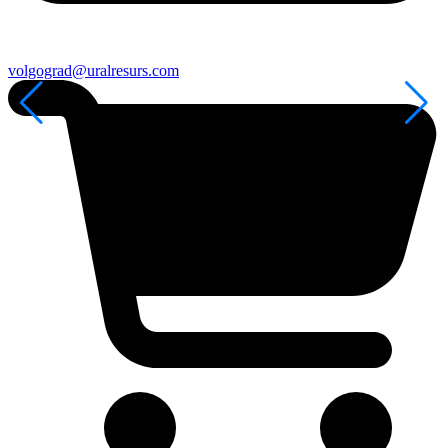
volgograd@uralresurs.com