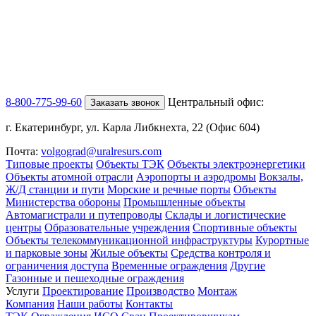
8-800-775-99-60
Центральный офис:
Заказать звонок
г. Екатеринбург, ул. Карла Либкнехта, 22 (Офис 604)
Почта:
volgograd@uralresurs.com
Типовые проекты
Объекты ТЭК
Объекты электроэнергетики
Объекты атомной отрасли
Аэропорты и аэродромы
Вокзалы,
Ж/Д станции и пути
Морские и речные порты
Объекты
Министерства обороны
Промышленные объекты
Автомагистрали и путепроводы
Склады и логистические
центры
Образовательные учреждения
Спортивные объекты
Объекты телекоммуникационной инфраструктуры
Курортные
и парковые зоны
Жилые объекты
Средства контроля и
ограничения доступа
Временные ограждения
Другие
Газонные и пешеходные ограждения
Услуги
Проектирование
Производство
Монтаж
Компания
Наши работы
Контакты