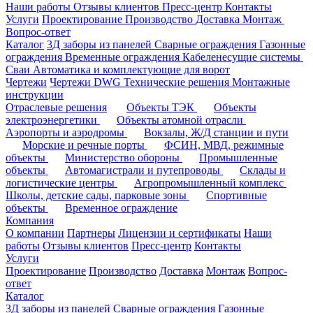
Наши работы
Отзывы клиентов
Пресс-центр
Контакты
Услуги
Проектирование
Производство
Доставка
Монтаж
Вопрос-ответ
Каталог
3Д заборы из панелей
Сварные ограждения
Газонные
ограждения
Временные ограждения
Кабеленесущие системы
Cваи
Автоматика и комплектующие для ворот
Чертежи
Чертежи DWG
Технические решения
Монтажные
инструкции
Отраслевые решения
Объекты ТЭК
Объекты
электроэнергетики
Объекты атомной отрасли
Аэропорты и аэродромы
Вокзалы, Ж/Д станции и пути
Морские и речные порты
ФСИН, МВД, режимные
объекты
Министерство обороны
Промышленные
объекты
Автомагистрали и путепроводы
Склады и
логистические центры
Агропромышленный комплекс
Школы, детские сады, парковые зоны
Спортивные
объекты
Временное ограждение
Компания
О компании
Партнеры
Лицензии и сертификаты
Наши
работы
Отзывы клиентов
Пресс-центр
Контакты
Услуги
Проектирование
Производство
Доставка
Монтаж
Вопрос-
ответ
Каталог
3Д заборы из панелей
Сварные ограждения
Газонные