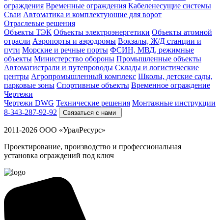
ограждения
Временные ограждения
Кабеленесущие системы
Cваи
Автоматика и комплектующие для ворот
Отраслевые решения
Объекты ТЭК
Объекты электроэнергетики
Объекты атомной
отрасли
Аэропорты и аэродромы
Вокзалы, Ж/Д станции и
пути
Морские и речные порты
ФСИН, МВД, режимные
объекты
Министерство обороны
Промышленные объекты
Автомагистрали и путепроводы
Склады и логистические
центры
Агропромышленный комплекс
Школы, детские сады,
парковые зоны
Спортивные объекты
Временное ограждение
Чертежи
Чертежи DWG
Технические решения
Монтажные инструкции
8-343-287-92-92
Связаться с нами
2011-2026 ООО «УралРесурс»
Проектирование, производство и профессиональная
установка ограждений под ключ